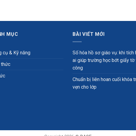
NH MỤC
BÀI VIẾT MỚI
 cụ & Kỹ năng
Số hóa hồ sơ giáo vụ: khi tích
ai giúp trường học bớt giấy tờ
 thức
công
tức
Chuẩn bị liên hoan cuối khóa t
vẹn cho lớp