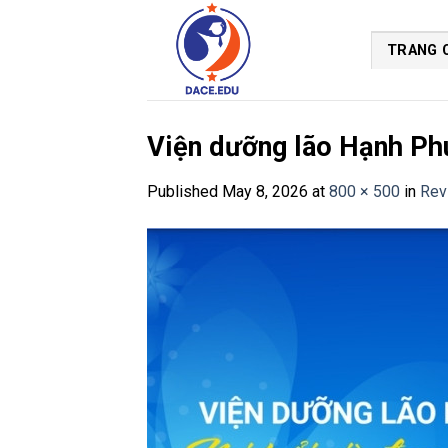
Skip
to
TRANG 
content
Viện dưỡng lão Hạnh Ph
Published
May 8, 2026
at
800 × 500
in
Rev