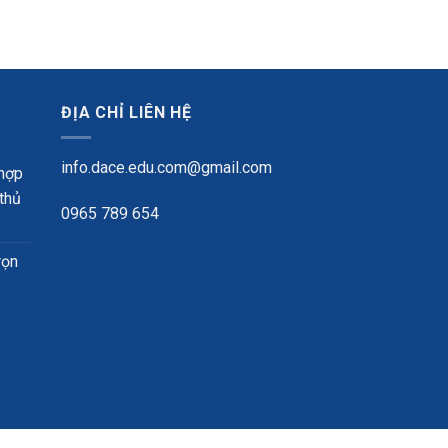
ĐỊA CHỈ LIÊN HỆ
info.dace.edu.com@gmail.com
 hợp
 thủ
0965 789 654
rọn