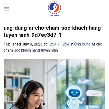
Skip
to
content
ung-dung-ai-cho-cham-soc-khach-hang-
tuyen-sinh-9d7ec3d7-1
Published
July 9, 2026
at
1254 × 1254
in
Ứng dụng AI cho
chăm sóc khách hàng tuyển sinh