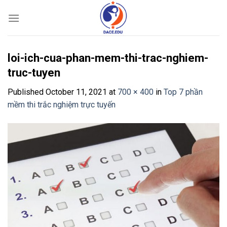
Skip
to
content
loi-ich-cua-phan-mem-thi-trac-nghiem-
truc-tuyen
Published
October 11, 2021
at
700 × 400
in
Top 7 phần
mềm thi trắc nghiệm trực tuyến