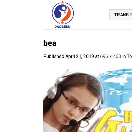
Skip
to
TRANG 
content
bea
Published
April 21, 2019
at
696 × 400
in
To