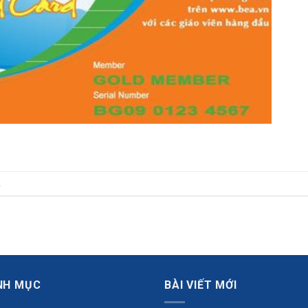
.
NH MỤC
BÀI VIẾT MỚI