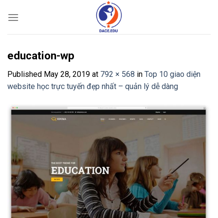
Skip
to
content
education-wp
Published
May 28, 2019
at
792 × 568
in
Top 10 giao diện
website học trực tuyến đẹp nhất – quản lý dễ dàng