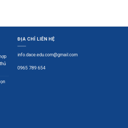
ĐỊA CHỈ LIÊN HỆ
info.dace.edu.com@gmail.com
 hợp
 thủ
0965 789 654
rọn