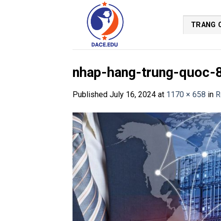
Skip
to
TRANG 
content
nhap-hang-trung-quoc-
Published
July 16, 2024
at
1170 × 658
in
R