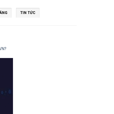
NĂNG
TIN TỨC
.VN?