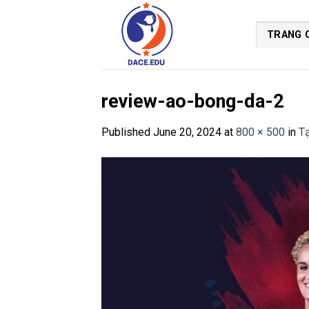
Skip
to
TRANG 
content
review-ao-bong-da-2
Published
June 20, 2024
at
800 × 500
in
T