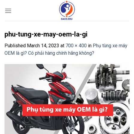
Skip
to
content
phu-tung-xe-may-oem-la-gi
Published
March 14, 2023
at
700 × 400
in
Phụ tùng xe máy
OEM là gì? Có phải hàng chính hãng không?