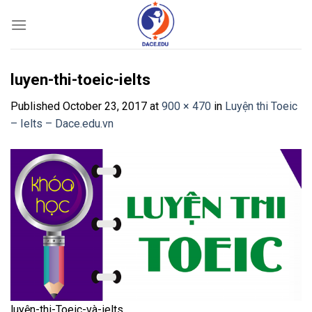
Skip
to
content
luyen-thi-toeic-ielts
Published
October 23, 2017
at
900 × 470
in
Luyện thi Toeic
– Ielts – Dace.edu.vn
luyện-thi-Toeic-và-ielts