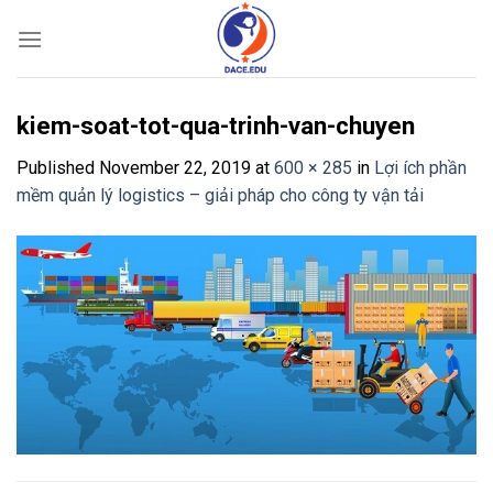
Skip
to
content
kiem-soat-tot-qua-trinh-van-chuyen
Published
November 22, 2019
at
600 × 285
in
Lợi ích phần
mềm quản lý logistics – giải pháp cho công ty vận tải