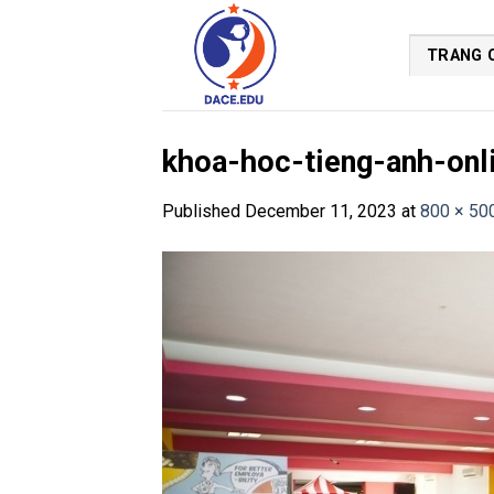
Skip
to
TRANG 
content
khoa-hoc-tieng-anh-onl
Published
December 11, 2023
at
800 × 50