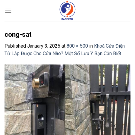
Skip
to
content
cong-sat
Published
January 3, 2025
at
800 × 500
in
Khoá Cửa Điện
Tử Lắp Được Cho Cửa Nào? Một Số Lưu Ý Bạn Cần Biết