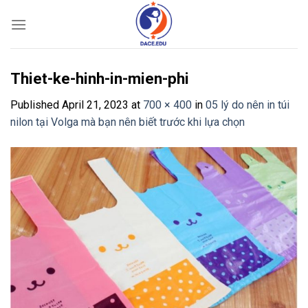
Skip
to
content
Thiet-ke-hinh-in-mien-phi
Published
April 21, 2023
at
700 × 400
in
05 lý do nên in túi
nilon tại Volga mà bạn nên biết trước khi lựa chọn