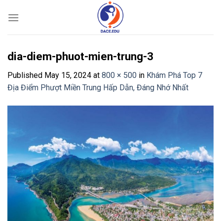
Skip
to
content
dia-diem-phuot-mien-trung-3
Published
May 15, 2024
at
800 × 500
in
Khám Phá Top 7
Địa Điểm Phượt Miền Trung Hấp Dẫn, Đáng Nhớ Nhất