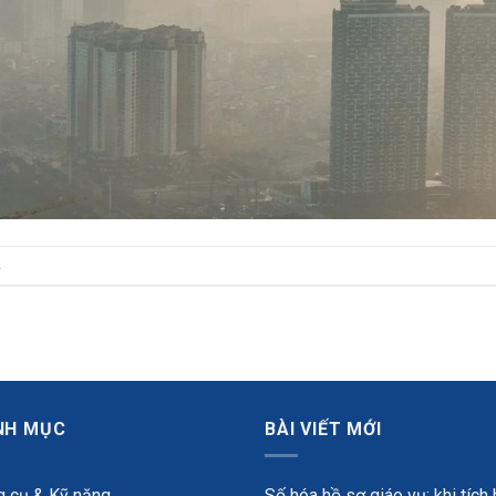
.
NH MỤC
BÀI VIẾT MỚI
 cụ & Kỹ năng
Số hóa hồ sơ giáo vụ: khi tích