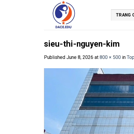
Skip
to
TRANG 
content
sieu-thi-nguyen-kim
Published
June 8, 2026
at
800 × 500
in
Top