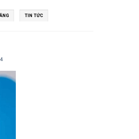
NĂNG
TIN TỨC
24