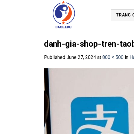
Skip
to
TRANG 
content
danh-gia-shop-tren-tao
Published
June 27, 2024
at
800 × 500
in
H