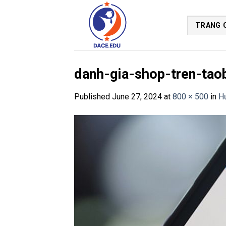
Skip
to
TRANG 
content
danh-gia-shop-tren-tao
Published
June 27, 2024
at
800 × 500
in
H