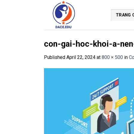
Skip
to
TRANG 
content
con-gai-hoc-khoi-a-nen
Published
April 22, 2024
at
800 × 500
in
Co