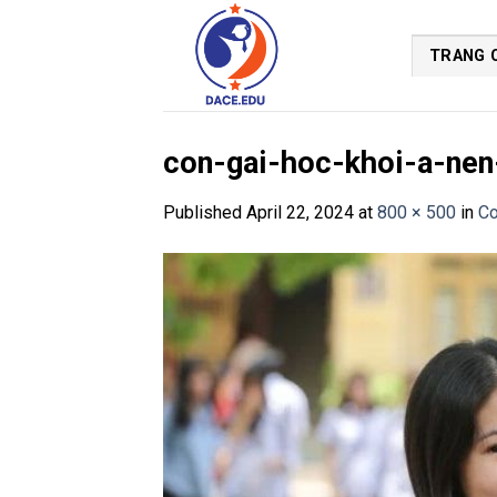
Skip
to
TRANG 
content
con-gai-hoc-khoi-a-nen
Published
April 22, 2024
at
800 × 500
in
Co