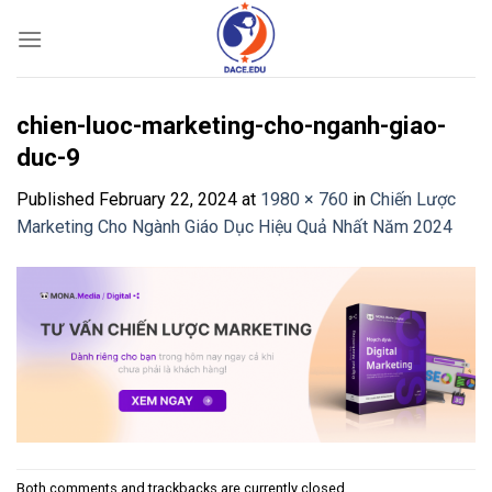
Skip
to
content
chien-luoc-marketing-cho-nganh-giao-
duc-9
Published
February 22, 2024
at
1980 × 760
in
Chiến Lược
Marketing Cho Ngành Giáo Dục Hiệu Quả Nhất Năm 2024
Both comments and trackbacks are currently closed.