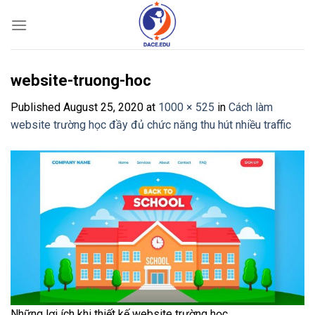
Skip
to
content
website-truong-hoc
Published
August 25, 2020
at
1000 × 525
in
Cách làm
website trường học đầy đủ chức năng thu hút nhiều traffic
Những lợi ích khi thiết kế website trường học