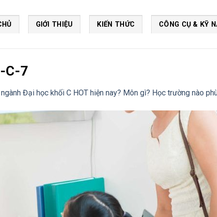
CHỦ
GIỚI THIỆU
KIẾN THỨC
CÔNG CỤ & KỸ 
i-C-7
 ngành Đại học khối C HOT hiện nay? Môn gì? Học trường nào phù