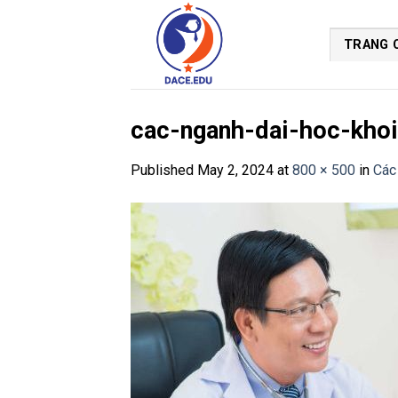
Skip
to
TRANG 
content
cac-nganh-dai-hoc-kho
Published
May 2, 2024
at
800 × 500
in
Các