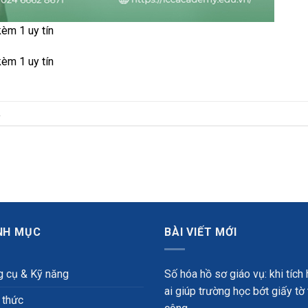
èm 1 uy tín
èm 1 uy tín
.
NH MỤC
BÀI VIẾT MỚI
 cụ & Kỹ năng
Số hóa hồ sơ giáo vụ: khi tích
ai giúp trường học bớt giấy tờ
 thức