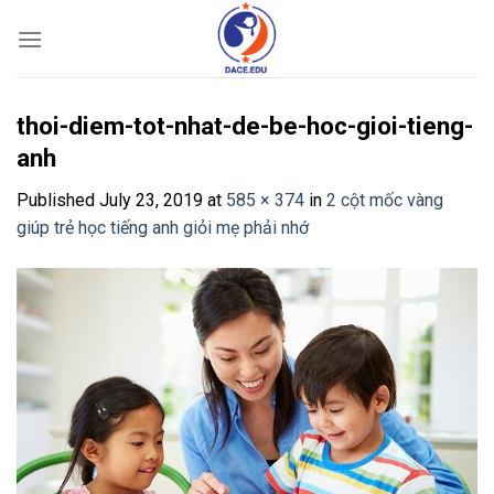
Skip
to
content
thoi-diem-tot-nhat-de-be-hoc-gioi-tieng-
anh
Published
July 23, 2019
at
585 × 374
in
2 cột mốc vàng
giúp trẻ học tiếng anh giỏi mẹ phải nhớ