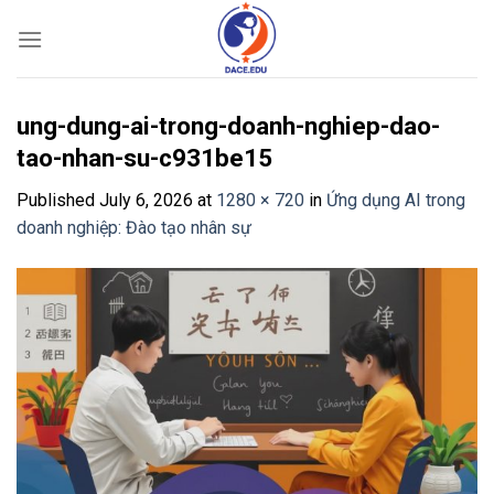
Skip
to
content
ung-dung-ai-trong-doanh-nghiep-dao-
tao-nhan-su-c931be15
Published
July 6, 2026
at
1280 × 720
in
Ứng dụng AI trong
doanh nghiệp: Đào tạo nhân sự