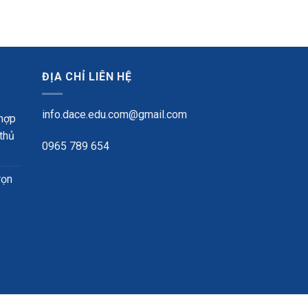
ĐỊA CHỈ LIÊN HỆ
info.dace.edu.com@gmail.com
 hợp
 thủ
0965 789 654
rọn