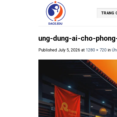
Skip
to
TRANG 
content
ung-dung-ai-cho-phong
Published
July 5, 2026
at
1280 × 720
in
Ứn