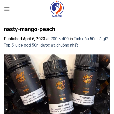
Skip
to
content
nasty-mango-peach
Published
April 6, 2023
at
700 × 400
in
Tinh dầu 50ni là gì?
Top 5 juice pod 50ni được ưa chuộng nhất