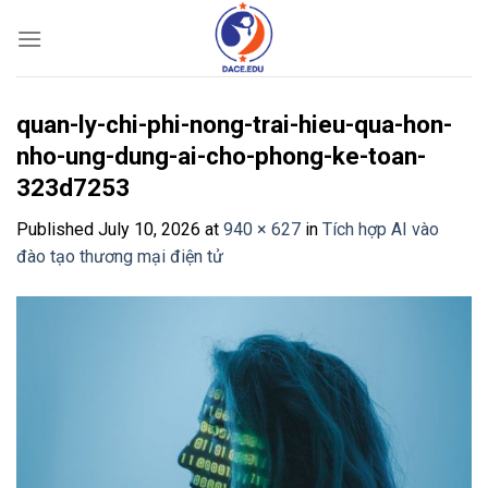
Skip
to
content
quan-ly-chi-phi-nong-trai-hieu-qua-hon-
nho-ung-dung-ai-cho-phong-ke-toan-
323d7253
Published
July 10, 2026
at
940 × 627
in
Tích hợp AI vào
đào tạo thương mại điện tử