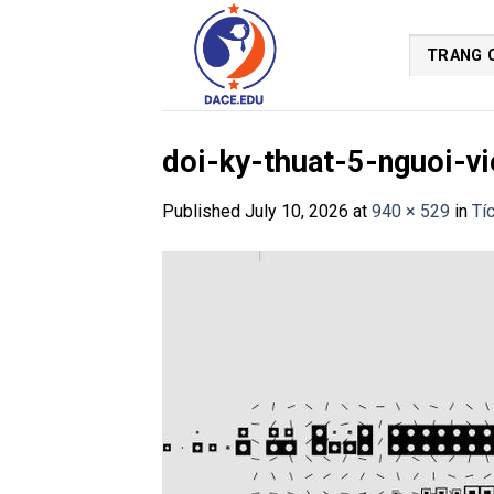
Skip
to
TRANG 
content
doi-ky-thuat-5-nguoi-
Published
July 10, 2026
at
940 × 529
in
Tí