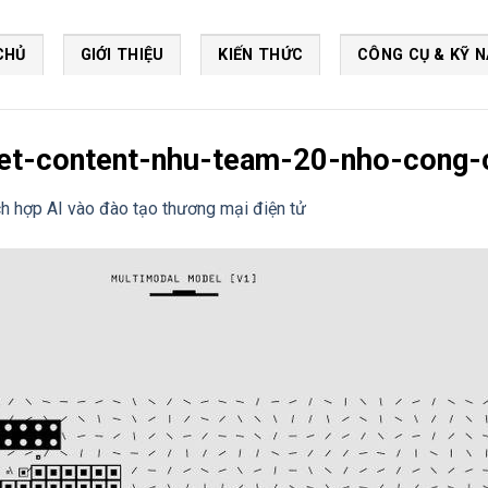
CHỦ
GIỚI THIỆU
KIẾN THỨC
CÔNG CỤ & KỸ 
viet-content-nhu-team-20-nho-cong
ch hợp AI vào đào tạo thương mại điện tử