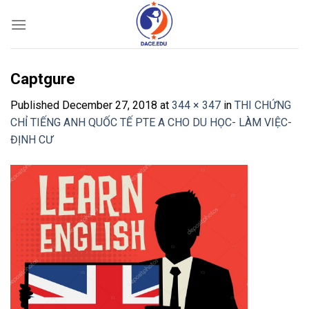
Skip
to
content
Captgure
Published
December 27, 2018
at
344 × 347
in
THI CHỨNG
CHỈ TIẾNG ANH QUỐC TẾ PTE A CHO DU HỌC- LÀM VIỆC-
ĐỊNH CƯ