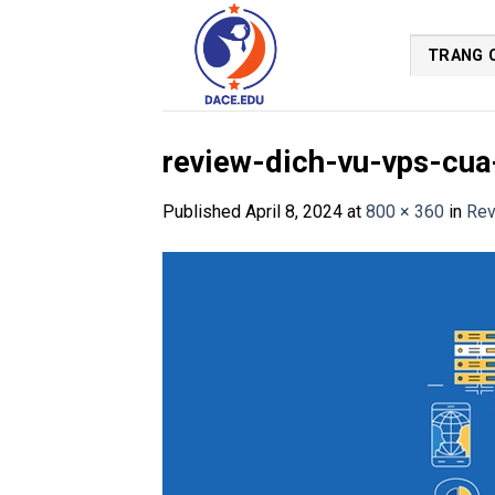
Skip
to
TRANG 
content
review-dich-vu-vps-cu
Published
April 8, 2024
at
800 × 360
in
Rev