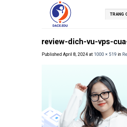
Skip
to
TRANG 
content
review-dich-vu-vps-cu
Published
April 8, 2024
at
1000 × 519
in
Re