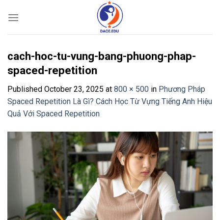
Skip
to
content
cach-hoc-tu-vung-bang-phuong-phap-
spaced-repetition
Published
October 23, 2025
at
800 × 500
in
Phương Pháp
Spaced Repetition Là Gì? Cách Học Từ Vựng Tiếng Anh Hiệu
Quả Với Spaced Repetition