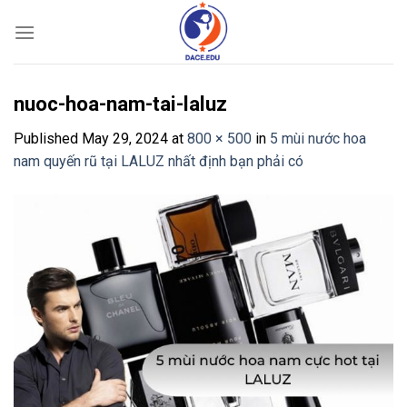
Skip
to
content
nuoc-hoa-nam-tai-laluz
Published
May 29, 2024
at
800 × 500
in
5 mùi nước hoa
nam quyến rũ tại LALUZ nhất định bạn phải có