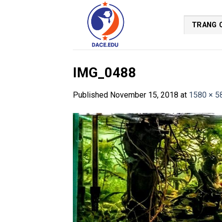
Skip
to
TRANG 
content
IMG_0488
Published
November 15, 2018
at
1580 × 5