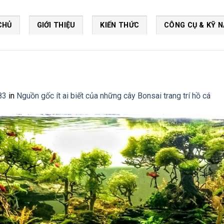
CHỦ
GIỚI THIỆU
KIẾN THỨC
CÔNG CỤ & KỸ 
83
in
Nguồn gốc ít ai biết của những cây Bonsai trang trí hồ cá