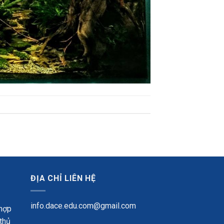
ĐỊA CHỈ LIÊN HỆ
info.dace.edu.com@gmail.com
 hợp
 thủ