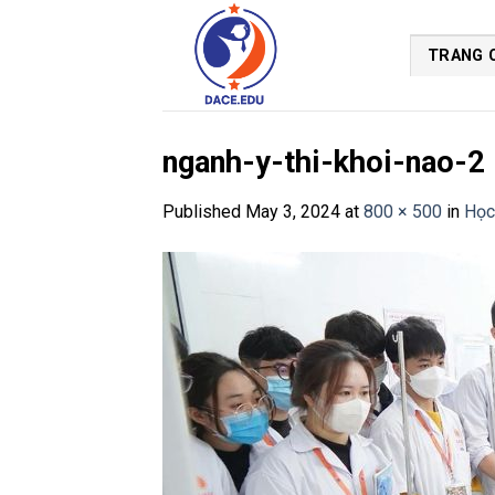
Skip
to
TRANG 
content
nganh-y-thi-khoi-nao-2
Published
May 3, 2024
at
800 × 500
in
Học