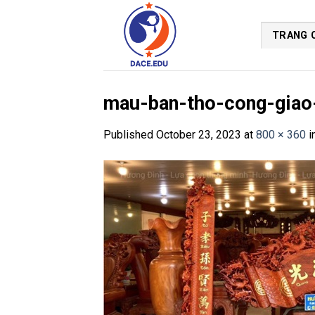
Skip
to
TRANG 
content
mau-ban-tho-cong-giao
Published
October 23, 2023
at
800 × 360
i