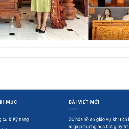
.
NH MỤC
BÀI VIẾT MỚI
 cụ & Kỹ năng
Số hóa hồ sơ giáo vụ: khi tích
ai giúp trường học bớt giấy tờ