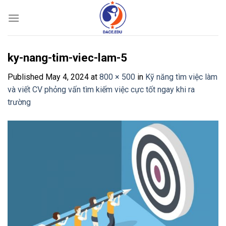
Skip
to
content
ky-nang-tim-viec-lam-5
Published
May 4, 2024
at
800 × 500
in
Kỹ năng tìm việc làm
và viết CV phỏng vấn tìm kiếm việc cực tốt ngay khi ra
trường