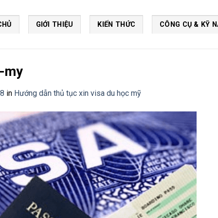
CHỦ
GIỚI THIỆU
KIẾN THỨC
CÔNG CỤ & KỸ 
c-my
18
in
Hướng dẫn thủ tục xin visa du học mỹ