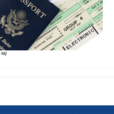
c Mỹ
.