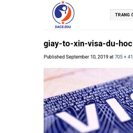
Skip
to
TRANG 
content
giay-to-xin-visa-du-ho
Published
September 10, 2019
at
705 × 4