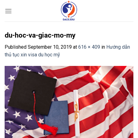
Skip
to
content
du-hoc-va-giac-mo-my
Published
September 10, 2019
at
616 × 409
in
Hướng dẫn
thủ tục xin visa du học mỹ