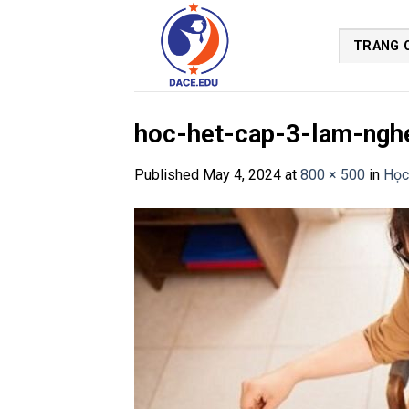
Skip
to
TRANG 
content
hoc-het-cap-3-lam-ngh
Published
May 4, 2024
at
800 × 500
in
Học