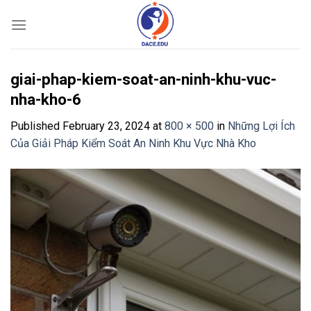
Skip
to
content
giai-phap-kiem-soat-an-ninh-khu-vuc-
nha-kho-6
Published
February 23, 2024
at
800 × 500
in
Những Lợi Ích
Của Giải Pháp Kiểm Soát An Ninh Khu Vực Nhà Kho