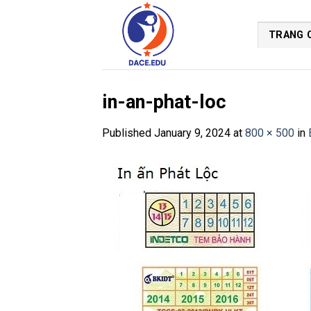
Skip
to
TRANG 
content
in-an-phat-loc
Published
January 9, 2024
at
800 × 500
in