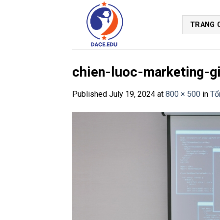
Skip
to
TRANG 
content
chien-luoc-marketing-g
Published
July 19, 2024
at
800 × 500
in
Tổ