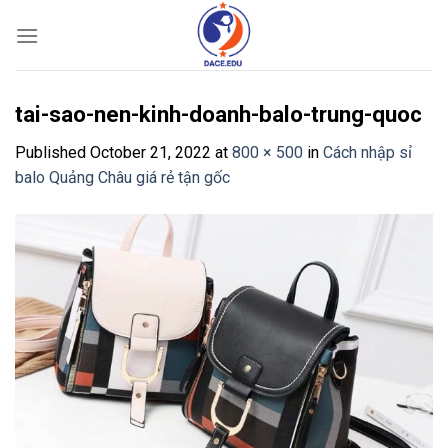
Skip
to
content
tai-sao-nen-kinh-doanh-balo-trung-quoc
Published
October 21, 2022
at
800 × 500
in
Cách nhập sỉ
balo Quảng Châu giá rẻ tận gốc