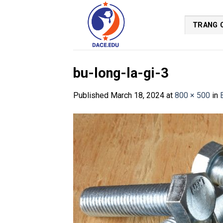
Skip
to
TRANG 
content
bu-long-la-gi-3
Published
March 18, 2024
at
800 × 500
in