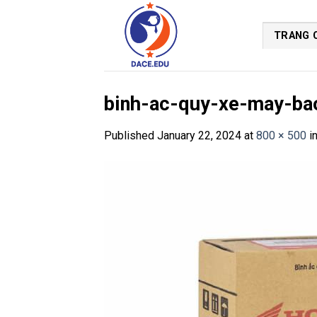
Skip
to
TRANG 
content
binh-ac-quy-xe-may-ba
Published
January 22, 2024
at
800 × 500
i