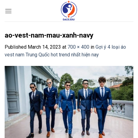
Skip
to
content
ao-vest-nam-mau-xanh-navy
Published
March 14, 2023
at
700 × 400
in
Gợi ý 4 loại áo
vest nam Trung Quốc hot trend nhất hiện nay